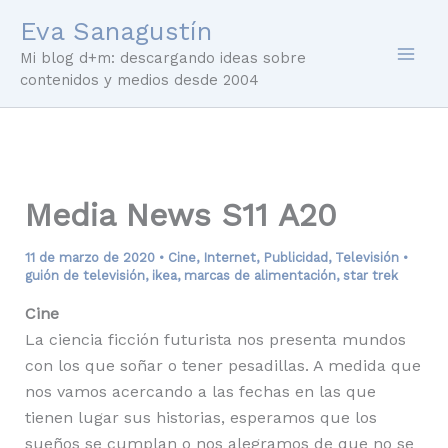
Ir
Eva Sanagustín
al
Mi blog d+m: descargando ideas sobre
contenido
contenidos y medios desde 2004
Media News S11 A20
11 de marzo de 2020
•
Cine
,
Internet
,
Publicidad
,
Televisión
•
guión de televisión
,
ikea
,
marcas de alimentación
,
star trek
Cine
La ciencia ficción futurista nos presenta mundos
con los que soñar o tener pesadillas. A medida que
nos vamos acercando a las fechas en las que
tienen lugar sus historias, esperamos que los
sueños se cumplan o nos alegramos de que no se