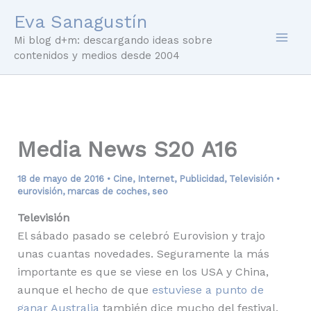
Ir
Eva Sanagustín
al
Mi blog d+m: descargando ideas sobre
contenido
contenidos y medios desde 2004
Media News S20 A16
18 de mayo de 2016
•
Cine
,
Internet
,
Publicidad
,
Televisión
•
eurovisión
,
marcas de coches
,
seo
Televisión
El sábado pasado se celebró Eurovision y trajo
unas cuantas novedades. Seguramente la más
importante es que se viese en los USA y China,
aunque el hecho de que
estuviese a punto de
ganar Australia
también dice mucho del festival.