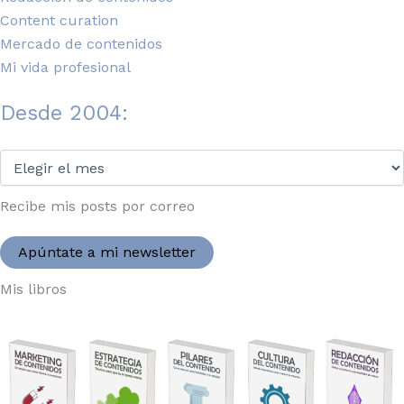
Content curation
Mercado de contenidos
Mi vida profesional
Desde 2004:
Desde
2004:
Recibe mis posts por correo
Apúntate a mi newsletter
Mis libros