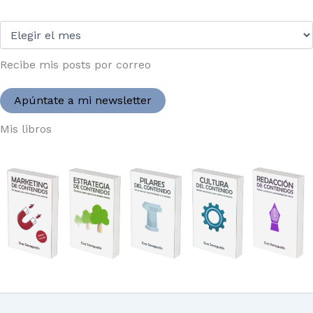
Desde
2004:
Recibe mis posts por correo
Apúntate a mi newsletter
Mis libros