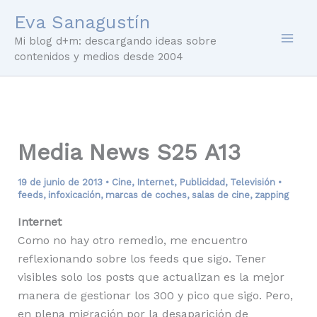
Ir
Eva Sanagustín
al
Mi blog d+m: descargando ideas sobre
contenido
contenidos y medios desde 2004
Media News S25 A13
19 de junio de 2013
•
Cine
,
Internet
,
Publicidad
,
Televisión
•
feeds
,
infoxicación
,
marcas de coches
,
salas de cine
,
zapping
Internet
Como no hay otro remedio, me encuentro
reflexionando sobre los feeds que sigo. Tener
visibles solo los posts que actualizan es la mejor
manera de gestionar los 300 y pico que sigo. Pero,
en plena migración por la desaparición de