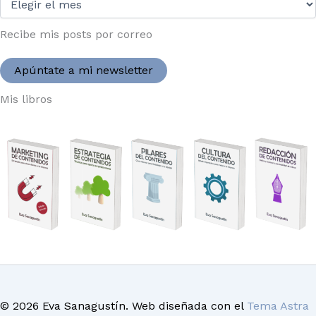
2004:
Recibe mis posts por correo
Apúntate a mi newsletter
Mis libros
© 2026 Eva Sanagustín. Web diseñada con el
Tema Astra