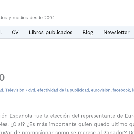
idos y medios desde 2004
l
CV
Libros publicados
Blog
Newsletter
0
ad
,
Televisión
•
dvd
,
efectividad de la publicidad
,
eurovisión
,
facebook
,
l
sión Española fue la elección del representante de Euro
les. ¿O sí? ¿Es más importante quien quedó último qu
 lugar de promocionar como se merece al ganador? De