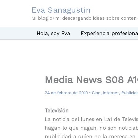
Ir
Eva Sanagustín
al
Mi blog d+m: descargando ideas sobre conten
contenido
Hola, soy Eva
Experiencia profesiona
Media News S08 A1
24 de febrero de 2010
•
Cine
,
Internet
,
Publicid
Televisión
La noticia del lunes en La1 de Televi
hagan lo que hagan, no son noticiab
publicidad a quien no la merece en