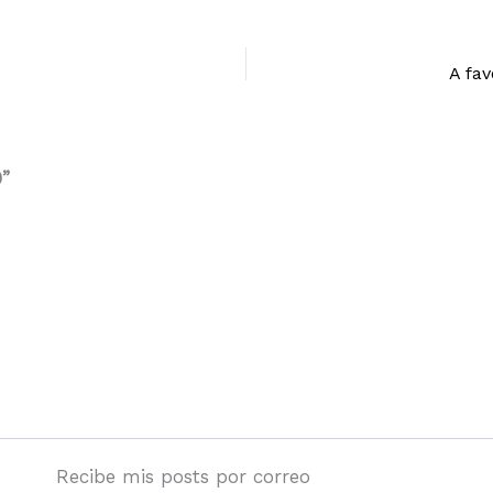
A fav
0”
Recibe mis posts por correo