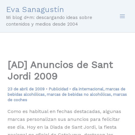
Ir
Eva Sanagustín
al
Mi blog d+m: descargando ideas sobre
contenido
contenidos y medios desde 2004
[AD] Anuncios de Sant
Jordi 2009
23 de abril de 2009
•
Publicidad
•
día internacional
,
marcas de
bebidas alcohólicas
,
marcas de bebidas no alcohólicas
,
marcas
de coches
Como es habitual en fechas destacadas, algunas
marcas personalizan sus anuncios para felicitar
ese día. Hoy en la Diada de Sant Jordi, la fiesta
nacional no oficial de Catalunya, destacan los