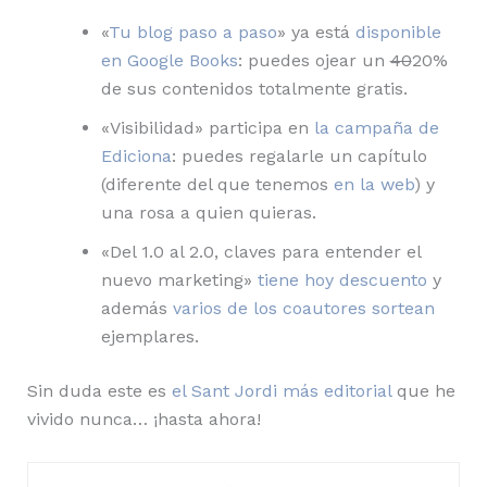
«
Tu blog paso a paso
» ya está
disponible
en Google Books
: puedes ojear un
40
20%
de sus contenidos totalmente gratis.
«Visibilidad» participa en
la campaña de
Ediciona
: puedes regalarle un capítulo
(diferente del que tenemos
en la web
) y
una rosa a quien quieras.
«Del 1.0 al 2.0, claves para entender el
nuevo marketing»
tiene hoy descuento
y
además
varios
de los
coautores
sortean
ejemplares.
Sin duda este es
el Sant Jordi más editorial
que he
vivido nunca… ¡hasta ahora!