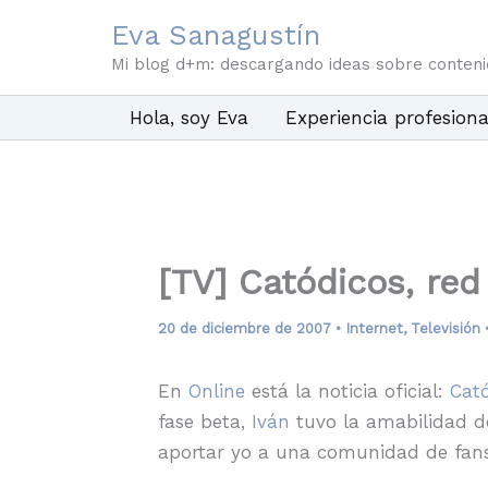
Ir
Eva Sanagustín
al
Mi blog d+m: descargando ideas sobre conten
contenido
Hola, soy Eva
Experiencia profesiona
[TV] Catódicos, red
20 de diciembre de 2007
•
Internet
,
Televisión
En
Online
está la noticia oficial:
Cat
fase beta,
Iván
tuvo la amabilidad de
aportar yo a una comunidad de fans 