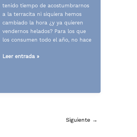
tenido tiempo de acostumbrarnos
a la terracita ni siquiera hemos
cambiado la hora ¿y ya quieren
vendernos helados? Para los que
los consumen todo el año, no hace
Media
Leer entrada »
News
S13
A13
Siguiente
→