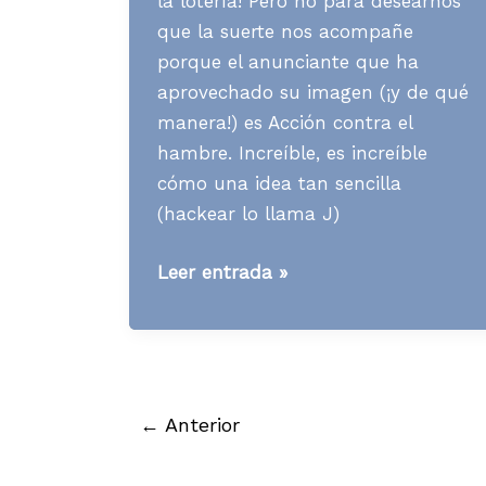
la lotería! Pero no para desearnos
que la suerte nos acompañe
porque el anunciante que ha
aprovechado su imagen (¡y de qué
manera!) es Acción contra el
hambre. Increíble, es increíble
cómo una idea tan sencilla
(hackear lo llama J)
Media
Leer entrada »
News
S49
A13
←
Anterior