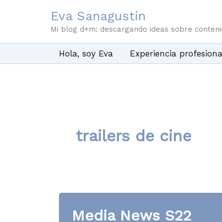
Ir
Eva Sanagustín
al
Mi blog d+m: descargando ideas sobre conten
contenido
Hola, soy Eva
Experiencia profesiona
trailers de cine
Media News S22