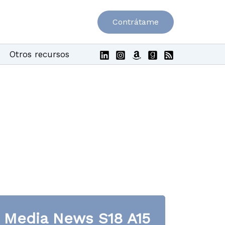
Contrátame
Otros recursos
Media News S18 A15