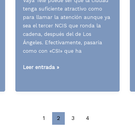
Vaya Tele puede ser que la ciudad
tenga suficiente atractivo como
para llamar la atención aunque ya
sea el tercer NCIS que ronda la
cadena, después del de Los
Ángeles. Efectivamente, pasaría
como con «CSI» que ha
Media
Leer entrada »
News
S39
A13
1
2
3
4