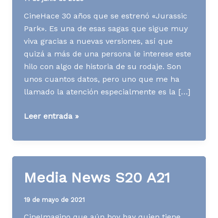
CineHace 30 años que se estrenó «Jurassic
Park». Es una de esas sagas que sigue muy
viva gracias a nuevas versiones, así que
quizá a más de una persona le interese este
hilo con algo de historia de su rodaje. Son
unos cuantos datos, pero uno que me ha
llamado la atención especialmente es la […]
Media
Leer entrada »
News
S24
A23
Media News S20 A21
19 de mayo de 2021
CineImagino que aún hoy hay quien tiene