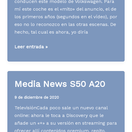
conducen este modelo de Volkswagen. Para
mí este coche es el «mito» del anuncio, el de
los primeros años (segundos en el vídeo), por
eso no lo reconozco en las otras escenas. De
hecho, tal cual es ahora, yo diría
Media
Leer entrada »
News
S03
A21
Media News S50 A20
9 de diciembre de 2020
TelevisiónCada poco sale un nuevo canal
online: ahora le toca a Discovery que le
añade un «+» a su versión en streaming para
ofrecer allí contenidos premium, repito,