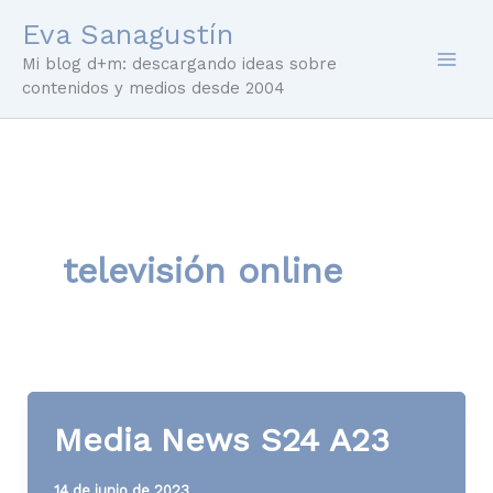
Ir
Eva Sanagustín
al
Mi blog d+m: descargando ideas sobre
contenido
contenidos y medios desde 2004
televisión online
Media News S24 A23
14 de junio de 2023