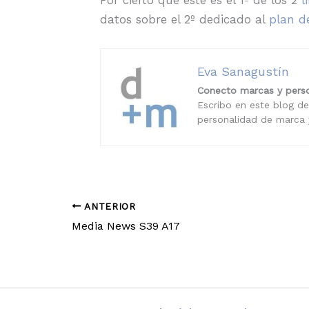
Por cierto que éste es el 1º de los 2
l
datos sobre el 2º dedicado al
plan d
Eva Sanagustín
Conecto marcas y perso
Escribo en este blog de
personalidad de marca y
ANTERIOR
Media News S39 A17