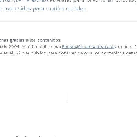
ibros que he escrito
este año para la editorial UOC. E
e contenidos para medios sociales
.
nas gracias a los contenidos
sde 2004. Mi último libro es «
Redacción de contenidos
» (marzo 2
 es el 17º que publico para poner en valor a los contenidos dent