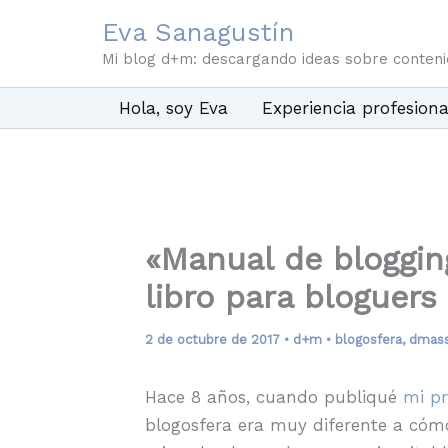
Ir
Eva Sanagustín
al
Mi blog d+m: descargando ideas sobre conten
contenido
Hola, soy Eva
Experiencia profesiona
«Manual de blogging
libro para bloguers
2 de octubre de 2017
•
d+m
•
blogosfera
,
dmas
Hace 8 años, cuando publiqué
mi pr
blogosfera era muy diferente a cóm