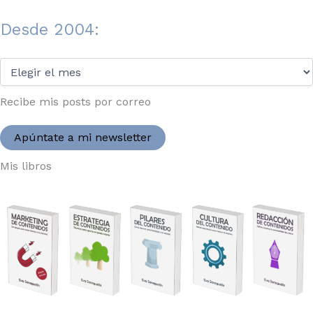
Desde 2004:
Desde
2004:
Recibe mis posts por correo
Apúntate a mi newsletter
Mis libros