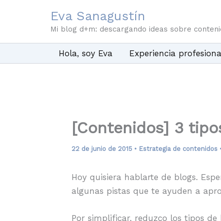
Ir
Eva Sanagustín
al
Mi blog d+m: descargando ideas sobre conten
contenido
Hola, soy Eva
Experiencia profesiona
[Contenidos] 3 tipo
22 de junio de 2015
•
Estrategia de contenidos
Hoy quisiera hablarte de blogs. Es
algunas pistas que te ayuden a apr
Por simplificar, reduzco los tipos 