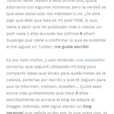
Tocaría hacer repaso a este último año, quizá
adornarlo con algunos números, pero la verdad es
que esos datos solo me interesan a mi. ¿Te dice
algo que éste que lees es mi post 1558, lo que
viene a decir que he publicado más o menos un
post cada 2 días durante los últimos
8
años?
Supongo que viene a confirmar lo que es evidente
si me sigues
en Twitter
:
me gusta escribir
.
Es por este motivo, y aún teniendo
una newsletter
semanal
, que seguiré utilizando mi blog para
compartir ideas que sirvan para quitármelas de la
cabeza, ponerlas por escrito y que te lleguen para
que te informen, motiven, enseñen… Quizá sean
ahora más profesionales que hace
8
años
sencillamente es porque el blog se adapta al
blogger. Además, este sigue siendo un
blog
personal
que refleja quién soy: lo que preocupa, lo