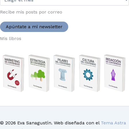
2004:
Recibe mis posts por correo
Apúntate a mi newsletter
Mis libros
© 2026 Eva Sanagustín. Web diseñada con el
Tema Astra