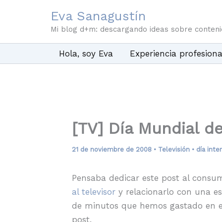
Ir
Eva Sanagustín
al
Mi blog d+m: descargando ideas sobre conten
contenido
Hola, soy Eva
Experiencia profesiona
[TV] Día Mundial de
21 de noviembre de 2008
•
Televisión
•
día inte
Pensaba dedicar este post al consum
al televisor
y relacionarlo con una es
de minutos que hemos gastado en e
post.