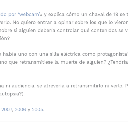
tido por ‘webcam’
» y explica cómo un chaval de 19 se 
erlo. No quiero entrar a opinar sobre los que lo vier
sobre si alguien debería controlar qué contenidos se 
sión?
o había uno con una silla eléctrica como protagonist
 uno que retransmitiese la muerte de alguien? ¿Tendrí
 ni audiencia, se atrevería a retransmitirlo ni verlo.
autopsia?).
n
2007
,
2006
y
2005
.