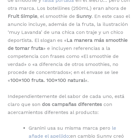
de smoothie y
falsa portada
en el
Metro
… pero con
otra marca. Los botellines (250mL) eran ahora de
Fruit Simple
, el smoothie de
Sunny
. En este caso el
anuncio incluye, además de la fruta, la ilustración
‘muy Lavanda’ de una chica con traje y un chico
deportista. El slogan es «
La manera más smoothie
de tomar fruta
» e incluyen referencias a la
competencia con frases como «El smoothie de
verdad» o «a diferencia de otros smoothies, no
procede de concentrados»; en el envase se lee
«
100×100 fruta. 100×100 natural
«.
Independientemente del sabor de cada uno, está
claro que son
dos campañas diferentes
con
acercamientos diferentes al producto:
Granini usa su misma marca pero
le
añade el apellido
;en cambio Sunny creó