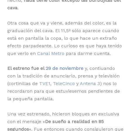
hecho,
nada tiene color excepto las burbujitas del
cava
.
Otra cosa que va y viene, además del color, es la
graduación del cava. El 11,5º sólo aparece cuando
está en pantalla la copa, lo que hace un extraño
efecto parpadeante. Lo curioso es que haya tenido
que verlo en
Canal Metro
para darme cuenta.
El estreno fue el
29 de noviembre
y, contiuando
con la tradición de anunciarlo, prensa y televisión
(cortinillas de
TVE1
,
TeleCinco
y
Antena 3
) nos lo
recordaron para que estuviesemos pendientes de
la pequeña pantalla.
Una vez estrenado, hicieron bloques en exclusiva
con el mensaje «
De sueño a realidad en 85
segundos
«. Fue entonces cuando consiguieron que