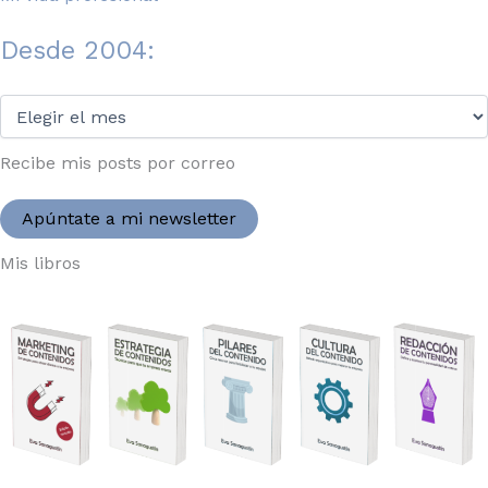
Desde 2004:
Desde
2004:
Recibe mis posts por correo
Apúntate a mi newsletter
Mis libros