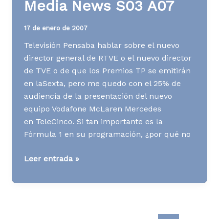
Media News S03 A07
de
TVE
17 de enero de 2007
Televisión Pensaba hablar sobre el nuevo
director general de RTVE o el nuevo director
de TVE o de que los Premios TP se emitirán
en laSexta, pero me quedo con el 25% de
audiencia de la presentación del nuevo
equipo Vodafone McLaren Mercedes
en TeleCinco. Si tan importante es la
Fórmula 1 en su programación, ¿por qué no
Media
Leer entrada »
News
S03
A07