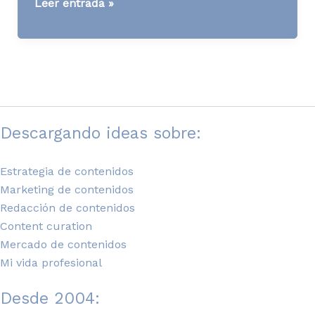
[AD]
Leer entrada »
Cadena
de
spots
familiares
Descargando ideas sobre:
Estrategia de contenidos
Marketing de contenidos
Redacción de contenidos
Content curation
Mercado de contenidos
Mi vida profesional
Desde 2004: