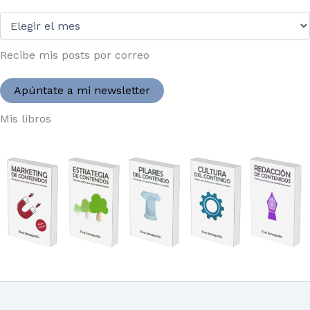
Desde
2004:
Recibe mis posts por correo
Apúntate a mi newsletter
Mis libros