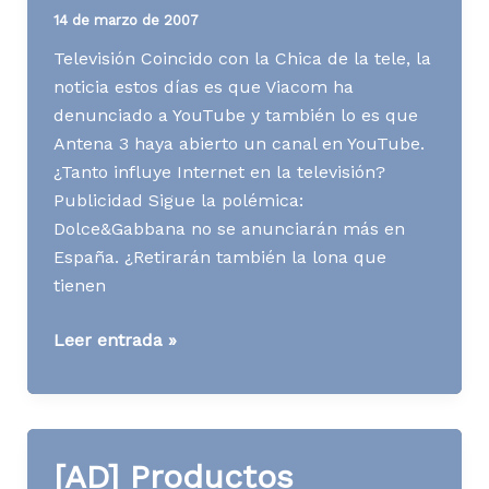
14 de marzo de 2007
Televisión Coincido con la Chica de la tele, la
noticia estos días es que Viacom ha
denunciado a YouTube y también lo es que
Antena 3 haya abierto un canal en YouTube.
¿Tanto influye Internet en la televisión?
Publicidad Sigue la polémica:
Dolce&Gabbana no se anunciarán más en
España. ¿Retirarán también la lona que
tienen
Media
Leer entrada »
News
S11
A07
[AD] Productos