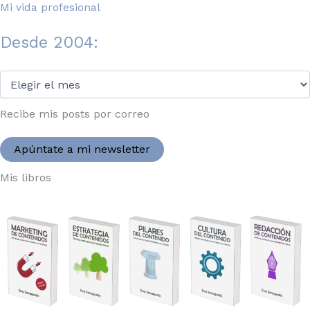
Mi vida profesional
Desde 2004:
Desde
2004:
Recibe mis posts por correo
Apúntate a mi newsletter
Mis libros