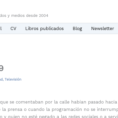
idos y medios desde 2004
l
CV
Libros publicados
Blog
Newsletter
9
ad
,
Televisión
 que se comentaban por la calle habían pasado hacía
de la prensa o cuando la programación no se interrump
 y quien no esté pegado a las redes sociales o a servi