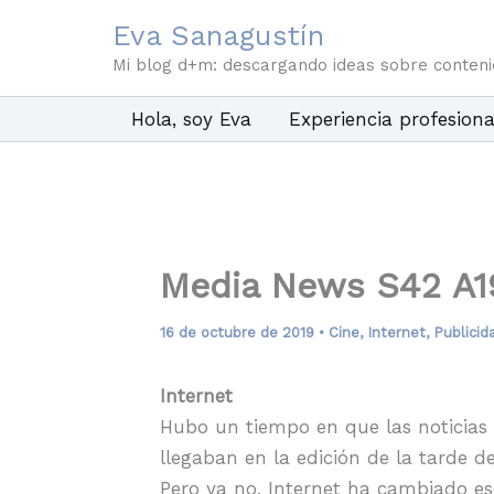
Ir
Eva Sanagustín
al
Mi blog d+m: descargando ideas sobre conten
contenido
Hola, soy Eva
Experiencia profesiona
Media News S42 A1
16 de octubre de 2019
•
Cine
,
Internet
,
Publicid
Internet
Hubo un tiempo en que las noticias
llegaban en la edición de la tarde 
Pero ya no, Internet ha cambiado eso