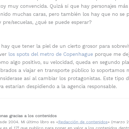
stoy muy convencida. Quizá sí que hay personajes más 
ido muchas caras, pero también los hay que no se p
 pre/secuelas, ¿qué se puede esperar?
ay que tener la piel de un cierto grosor para sobreviv
 ver
los spots del metro de Copenhague
porque me deja
como algo positivo, su velocidad, queda en segundo pl
brados a viajar en transporte público lo soportamos 
siderase así al cambiar los protagonistas. Este tipo 
ya estarían despidiendo a la agencia responsable.
nas gracias a los contenidos
sde 2004. Mi último libro es «
Redacción de contenidos
» (marzo 2
 es el 17º que publico para poner en valor a los contenidos dent