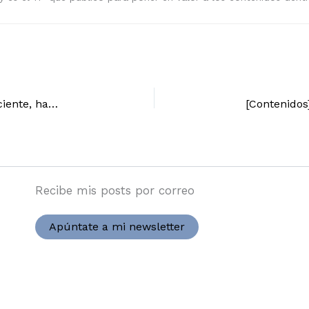
[Contenidos] Si tu creación no aporta lo suficiente, haz content curation
Recibe mis posts por correo
Apúntate a mi newsletter