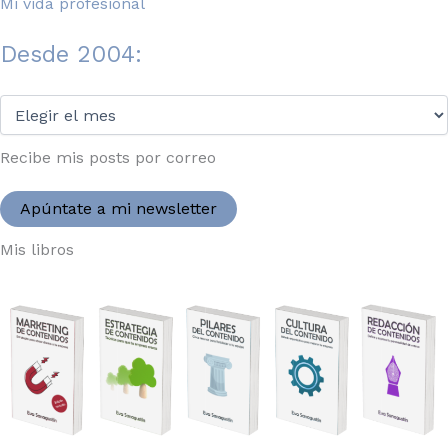
Mi vida profesional
Desde 2004:
Desde
2004:
Recibe mis posts por correo
Apúntate a mi newsletter
Mis libros