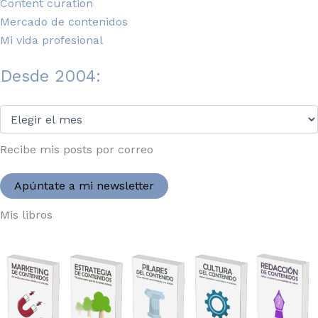
Content curation
Mercado de contenidos
Mi vida profesional
Desde 2004:
Desde
2004:
Recibe mis posts por correo
Apúntate a mi newsletter
Mis libros