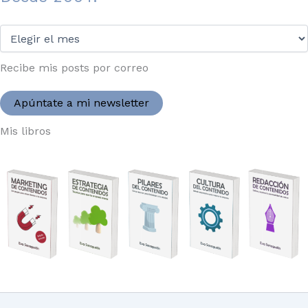
Desde
2004:
Recibe mis posts por correo
Apúntate a mi newsletter
Mis libros