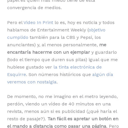
papel es quien más miedo tiene de esta
convergencia de medios.
Pero el
Video In Print
lo es, hoy es noticia y todos
hablamos de Entertainment Weekly (
objetivo
cumplido
también para la CBS y Pepsi, los
anunciantes) y, al menos personalmente,
me
encantaría hacerme con un ejemplar
y guardarlo
(todo el tiempo que duren sus pilas) igual que me
hubiese gustado ver
la tinta electrónica de
Esquirre
. Son números históricos que
algún día
veremos con nostalgia
.
De momento, no me imagino en el metro leyendo,
perdón, viendo un vídeo de 40 minutos en una
revista, menos aún si es publicidad (¿qué haría el
resto de pasaje?).
Tan fácil es apretar un botón en
el mando a distancia como pasar una página
. Pero