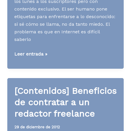
los lunes a los suscriptores pero con
contenido exclusivo. El ser humano pone
etiquetas para enfrentarse a lo desconocido:
si sé cómo se llama, no da tanto miedo. El
problema es que en Internet es difícil
saberlo
[Contenidos]
Leer entrada »
¿Blogger,
creador
de
contenidos,
[Contenidos] Beneficios
content
curator,
de contratar a un
periodista?
redactor freelance
29 de diciembre de 2012