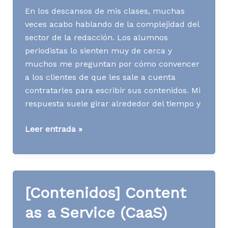
En los descansos de mis clases, muchas
veces acabo hablando de la complejidad del
sector de la redacción. Los alumnos
periodistas lo sienten muy de cerca y
muchos me preguntan por cómo convencer
a los clientes de que les sale a cuenta
contratarles para escribir sus contenidos. Mi
respuesta suele girar alrededor del tiempo y
[Contenidos]
Leer entrada »
Beneficios
de
contratar
a
[Contenidos] Content
un
redactor
as a Service (CaaS)
freelance