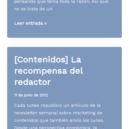
pensando que tenía toda la razón. Así que
no se trata de un
[Contenidos]
Leer entrada »
«Todo
escritor
necesita
una
[Contenidos] La
tribu»
recompensa del
redactor
11 de junio de 2012
Cada lunes republico un artículo de la
newsletter semanal sobre marketing de
contenidos que también envío los lunes.
Desde una perspectiva económica, la