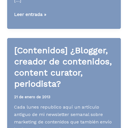
[…]
[Contenidos]
Leer entrada »
Cuándo
cobrar
y
cuándo
[Contenidos] ¿Blogger,
dar
contenido
creador de contenidos,
gratis
content curator,
periodista?
21 de enero de 2013
Cada lunes republico aquí un artículo
antiguo de mi newsletter semanal sobre
marketing de contenidos que también envío