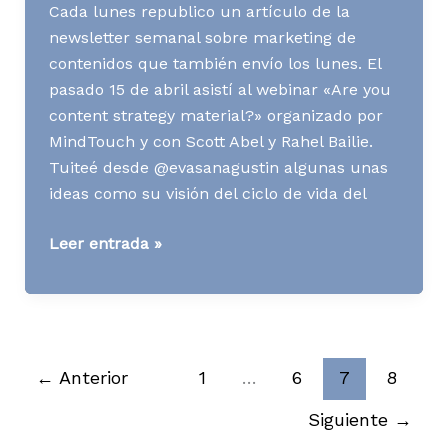
Cada lunes republico un artículo de la
newsletter semanal sobre marketing de
contenidos que también envío los lunes. El
pasado 15 de abril asistí al webinar «Are you
content strategy material?» organizado por
MindTouch y con Scott Abel y Rahel Bailie.
Tuiteé desde @evasanagustin algunas unas
ideas como su visión del ciclo de vida del
[Contenidos]
Leer entrada »
¿Sirves
para
dedicarte
a
los
←
Anterior
1
…
6
7
8
contenidos?
Siguiente
→