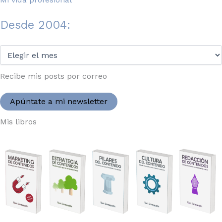
Desde 2004:
Desde
2004:
Recibe mis posts por correo
Apúntate a mi newsletter
Mis libros