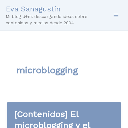
Ir
Eva Sanagustín
al
Mi blog d+m: descargando ideas sobre
contenido
contenidos y medios desde 2004
microblogging
[Contenidos] El
microblogging y el