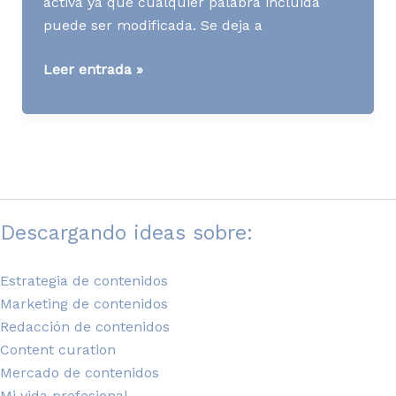
activa ya que cualquier palabra incluida
puede ser modificada. Se deja a
[WWW]
Leer entrada »
Niveles
de
compartir
Descargando ideas sobre:
Estrategia de contenidos
Marketing de contenidos
Redacción de contenidos
Content curation
Mercado de contenidos
Mi vida profesional