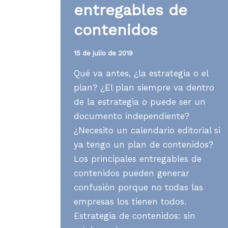
entregables de
equipo»,
mi
contenidos
libro
para
15 de julio de 2019
medianas
Qué va antes, ¿la estrategia o el
y
plan? ¿El plan siempre va dentro
grandes
de la estrategia o puede ser un
empresas
documento independiente?
¿Necesito un calendario editorial si
ya tengo un plan de contenidos?
Los principales entregables de
contenidos pueden generar
confusión porque no todas las
empresas los tienen todos.
Estrategia de contenidos: sin