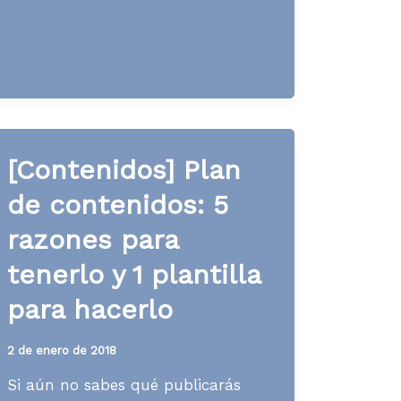
debe
cubrir
un
plan
de
contenidos?
[Contenidos] Plan
de contenidos: 5
razones para
tenerlo y 1 plantilla
para hacerlo
2 de enero de 2018
Si aún no sabes qué publicarás