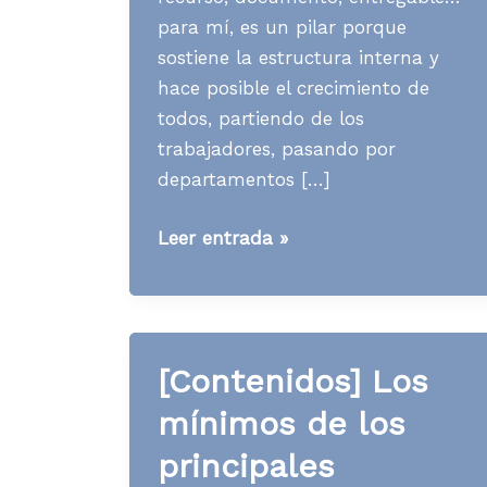
para mí, es un pilar porque
sostiene la estructura interna y
hace posible el crecimiento de
todos, partiendo de los
trabajadores, pasando por
departamentos […]
«Pilares
Leer entrada »
del
contenido.
Cinco
recursos
[Contenidos] Los
para
mínimos de los
fortalecer
a
principales
tu