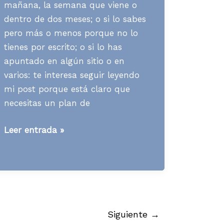
mañana, la semana que viene o
dentro de dos meses; o si lo sabes
pero más o menos porque no lo
tienes por escrito; o si lo has
apuntado en algún sitio o en
varios: te interesa seguir leyendo
mi post porque está claro que
necesitas un plan de
[Contenidos]
Leer entrada »
Plan
de
contenidos:
5
razones
para
Siguiente
→