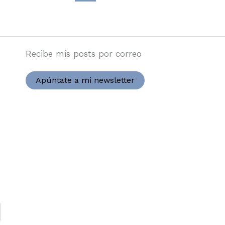
editorial
en
las
Recibe mis posts por correo
empresas
Apúntate a mi newsletter