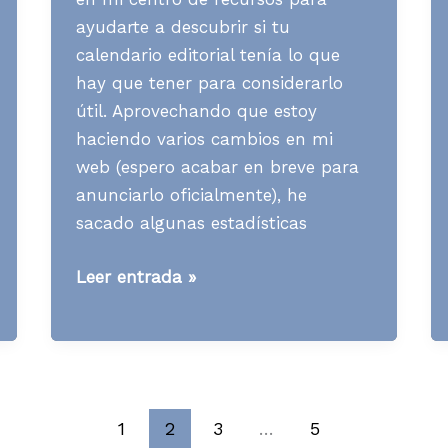
ayudarte a descubrir si tu
calendario editorial tenía lo que
hay que tener para considerarlo
útil. Aprovechando que estoy
haciendo varios cambios en mi
web (espero acabar en breve para
anunciarlo oficialmente), he
sacado algunas estadísticas
[Contenidos]
Leer entrada »
Datos
sobre
el
uso
del
1
2
3
…
5
calendario