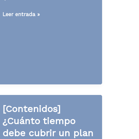
[Contenidos]
Leer entrada »
Agosto:
publicar
o
no
publicar,
ésa
es
la
cuestión
[Contenidos]
¿Cuánto tiempo
debe cubrir un plan