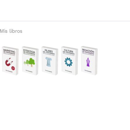
tenerlo
y
1
plantilla
Mis libros
para
hacerlo