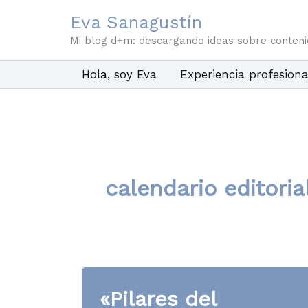
Ir
Eva Sanagustín
al
Mi blog d+m: descargando ideas sobre conten
contenido
Hola, soy Eva
Experiencia profesiona
calendario editoria
«Pilares del