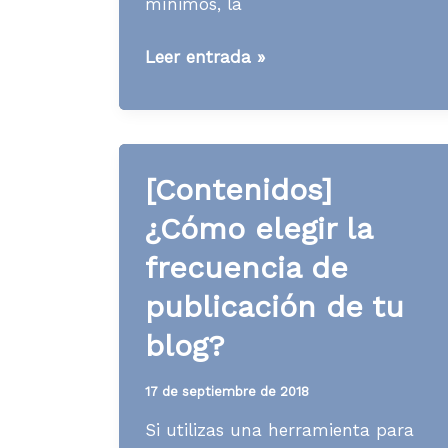
mínimos, la
[Contenidos]
Leer entrada »
Los
mínimos
de
los
[Contenidos]
principales
¿Cómo elegir la
entregables
de
frecuencia de
contenidos
publicación de tu
blog?
17 de septiembre de 2018
Si utilizas una herramienta para