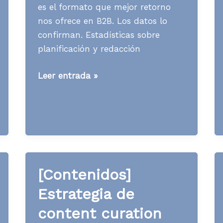
es el formato que mejor retorno
nos ofrece en B2B. Los datos lo
confirman. Estadísticas sobre
planificación y redacción
[Contenidos]
Leer entrada »
Preparar
un
emailing
lleva
tiempo,
pero
[Contenidos]
su
retorno
Estrategia de
lo
content curation
compensa