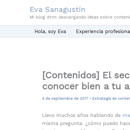
Ir
Eva Sanagustín
al
Mi blog d+m: descargando ideas sobre conten
contenido
Hola, soy Eva
Experiencia profesiona
[Contenidos] El se
conocer bien a tu a
4 de septiembre de 2017
•
Estrategia de conte
Llevo muchos años hablando de
ma
misma pregunta: ¿cómo puedo hacer