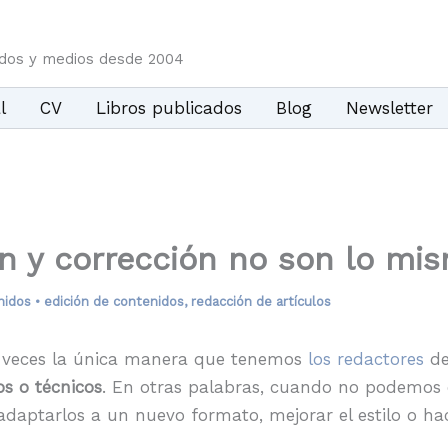
idos y medios desde 2004
l
CV
Libros publicados
Blog
Newsletter
ón y corrección no son lo mi
nidos
•
edición de contenidos
,
redacción de artículos
 a veces la única manera que tenemos
los redactores
de
s o técnicos
. En otras palabras, cuando no podemos 
 adaptarlos a un nuevo formato, mejorar el estilo o h