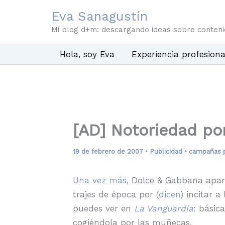
Ir
Eva Sanagustín
al
Mi blog d+m: descargando ideas sobre conten
contenido
Hola, soy Eva
Experiencia profesiona
[AD] Notoriedad po
19 de febrero de 2007
•
Publicidad
•
campañas 
Una vez más
, Dolce & Gabbana apar
trajes de época por (
dicen
) incitar a
puedes ver en
La Vanguardia
: básic
cogiéndola por las muñecas.