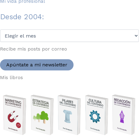
Mi vida profesional
Desde 2004:
Desde
2004:
Recibe mis posts por correo
Apúntate a mi newsletter
Mis libros