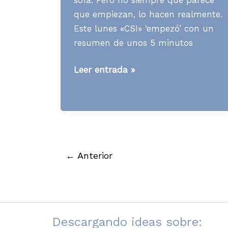
que empiezan, lo hacen realmente.
Este lunes «CSI» ‘empezó’ con un
resumen de unos 5 minutos
Media
Leer entrada »
News
S11
A09
←
Anterior
Descargando ideas sobre: