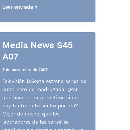
[WWW]
Leer entrada »
Blogging
y
microblogging
Media News S45
A07
7 de noviembre de 2007
Televisión laSexta estrena series de
culto pero de madrugada. ¿Por
qué hacerla en primetime si no
hay tanto culto suelto por ahí?
Mejor de noche, que los
‘adoradores de las series’ se
sacrifican sin dormir y además se