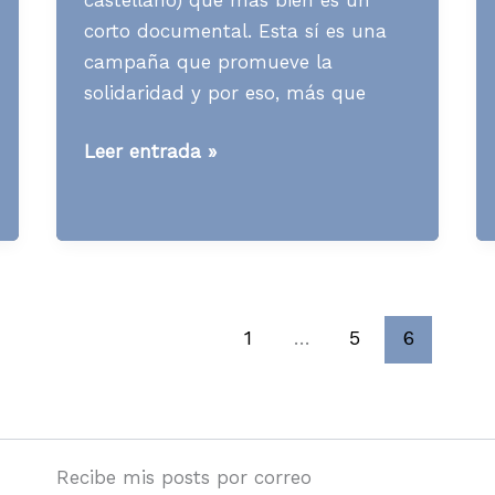
corto documental. Esta sí es una
campaña que promueve la
solidaridad y por eso, más que
Media
Leer entrada »
News
S50
A08
1
…
5
6
Recibe mis posts por correo