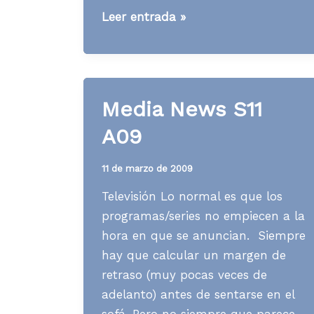
[WWW]
Leer entrada »
“Perfiles
profesionales
2.0?
Media News S11
A09
11 de marzo de 2009
Televisión Lo normal es que los
programas/series no empiecen a la
hora en que se anuncian. Siempre
hay que calcular un margen de
retraso (muy pocas veces de
adelanto) antes de sentarse en el
sofá. Pero no siempre que parece