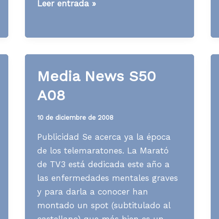
[WWW]
Leer entrada »
Cómo
ver
posts
por
todas
Media News S50
partes
A08
10 de diciembre de 2008
Publicidad Se acerca ya la época
de los telemaratones. La Marató
de TV3 está dedicada este año a
las enfermedades mentales graves
y para darla a conocer han
montado un spot (subtitulado al
castellano) que más bien es un