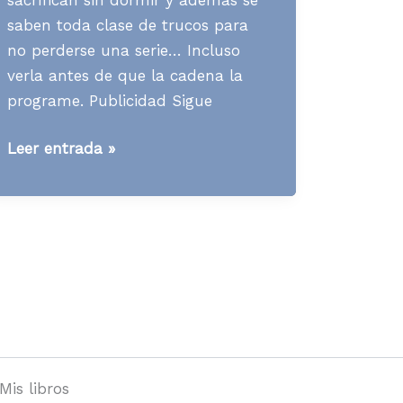
saben toda clase de trucos para
no perderse una serie… Incluso
verla antes de que la cadena la
programe. Publicidad Sigue
Media
Leer entrada »
News
S45
A07
Mis libros