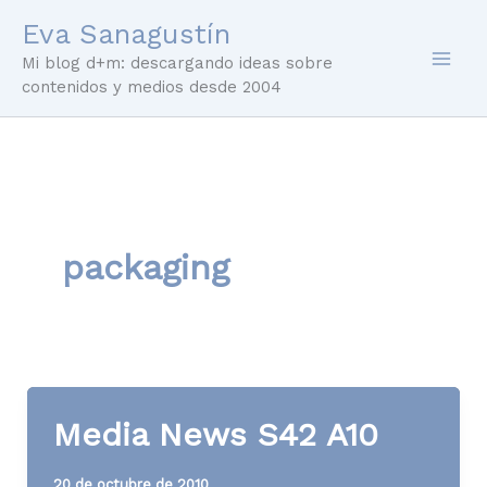
Ir
Eva Sanagustín
al
Mi blog d+m: descargando ideas sobre
contenido
contenidos y medios desde 2004
packaging
Media News S42 A10
20 de octubre de 2010