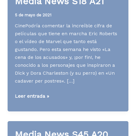
Media News S18 A21
5 de mayo de 2021
CinePodría comentar la increíble cifra de
películas que tiene en marcha Eric Roberts
o el vídeo de Marvel que tanto está
gustando. Pero esta semana he visto «La
cena de los acusados» y, ¡por fin!, he
conocido a los personajes que inspiraron a
Dick y Dora Charleston (y su perro) en «Un
cadaver per postres«. […]
Media
Leer entrada »
News
S18
A21
Media News S45 A20