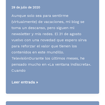
29 de julio de 2020
Aunque solo sea para sentirme
(virtualmente) de vacaciones, mi blog se
toma un descanso, pero siguen mi
newsletter y mis redes. El 31 de agosto
vuelvo con una novedad que espero sirva
para reforzar el valor que tienen los
contenidos en este mundillo.
TelevisiónDurante los últimos meses, he
pensado mucho en «La ventana indiscreta«.
Cuando
Media
Leer entrada »
News
S31
A20