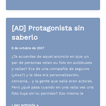
Flickr,
mis
fotos
y
[AD] Protagonista sin
yo
saberlo
6 de octubre de 2007
¿Te acuerdas de aquel anuncio en que un
par de personas veían su foto en autobuses
y vallas? Era de una compañía de seguros
(¿Axa?) y la idea era personalización,
cercanía… y la gente que salía eran actores.
Pero ¿qué pasa cuando en una valla ves una
foto tuya sin tu permiso? Eso mismo le
[AD]
Leer entrada »