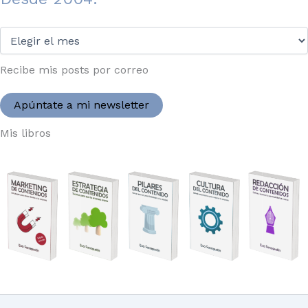
Desde
2004:
Recibe mis posts por correo
Apúntate a mi newsletter
Mis libros