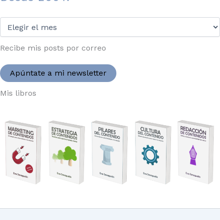
Desde
2004:
Recibe mis posts por correo
Apúntate a mi newsletter
Mis libros