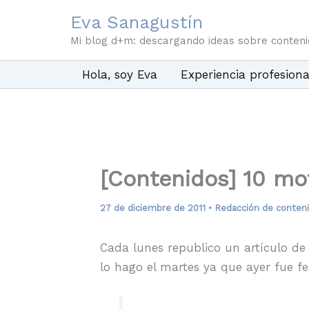
Ir
Eva Sanagustín
al
Mi blog d+m: descargando ideas sobre conten
contenido
Hola, soy Eva
Experiencia profesiona
[Contenidos] 10 mot
27 de diciembre de 2011
•
Redacción de conten
Cada lunes republico un artículo de
lo hago el martes ya que ayer fue fes