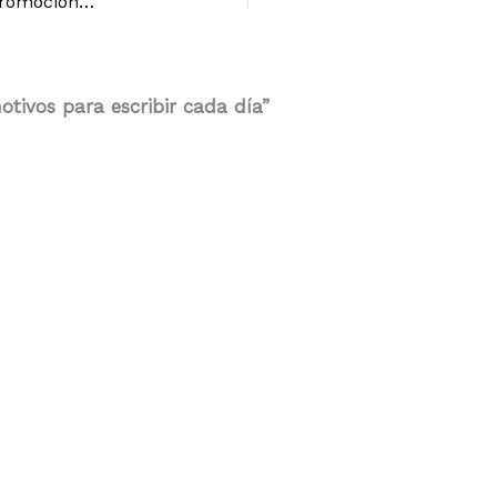
Guest posting: escribir en otros blogs para promocionar el tuyo
tivos para escribir cada día”