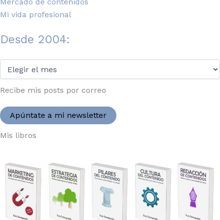
Mercado de contenidos
Mi vida profesional
Desde 2004:
Desde
2004:
Recibe mis posts por correo
Apúntate a mi newsletter
Mis libros