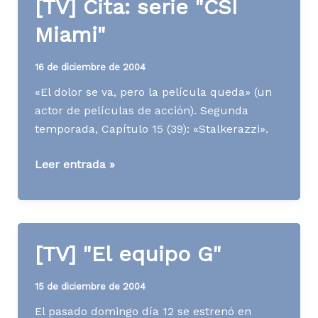
[TV] Cita: serie "CSI
Miami"
16 de diciembre de 2004
«El dolor se va, pero la película queda» (un
actor de películas de acción). Segunda
temporada, Capítulo 15 (39): «Stalkerazzi».
[TV]
Leer entrada »
Cita:
serie
"CSI
Miami"
[TV] "El equipo G"
15 de diciembre de 2004
El pasado domingo día 12 se estrenó en