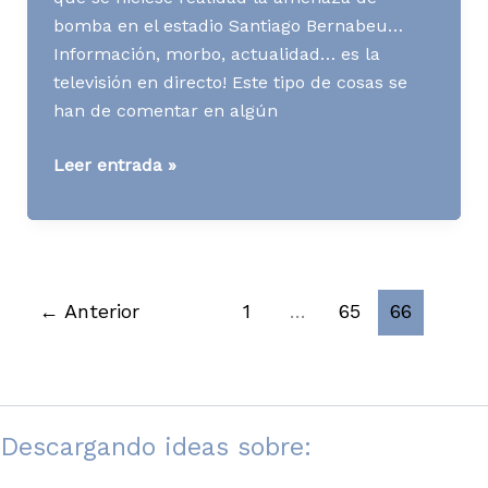
bomba en el estadio Santiago Bernabeu…
Información, morbo, actualidad… es la
televisión en directo! Este tipo de cosas se
han de comentar en algún
Por
Leer entrada »
qué
un
blog
←
Anterior
1
…
65
66
Descargando ideas sobre: