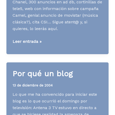
Chanel, 300 anuncios en ad db, cortinillas de
tele5, web con información sobre campaña
Camel, genial anuncio de movistar (música
clásica?), cita CSI… Sigue atent@ y, si
quieres, lo leerás aquí.
Temas
Leer entrada »
futuros
Por qué un blog
13 de diciembre de 2004
Lo que me ha convencido para iniciar este
blog es lo que ocurrió el domingo por
televisión: Antena 3 TV estuvo en directo a
que se hiciese realidad la amenaza de