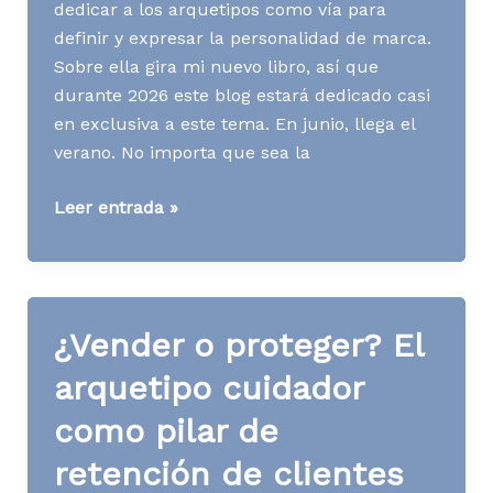
dedicar a los arquetipos como vía para
definir y expresar la personalidad de marca.
Sobre ella gira mi nuevo libro, así que
durante 2026 este blog estará dedicado casi
en exclusiva a este tema. En junio, llega el
verano. No importa que sea la
¿Evolucionar
Leer entrada »
o
morir?
El
arquetipo
¿Vender o proteger? El
explorador
para
arquetipo cuidador
marcas
como pilar de
que
abren
retención de clientes
nuevos