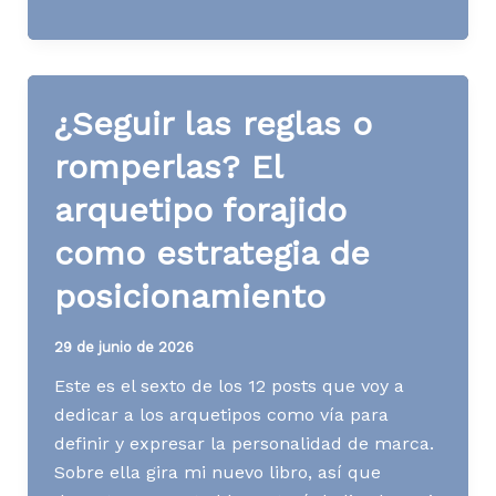
o
restar?
El
arquetipo
¿Seguir las reglas o
inocente
como
romperlas? El
respuesta
arquetipo forajido
al
ruido
como estrategia de
posicionamiento
29 de junio de 2026
Este es el sexto de los 12 posts que voy a
dedicar a los arquetipos como vía para
definir y expresar la personalidad de marca.
Sobre ella gira mi nuevo libro, así que