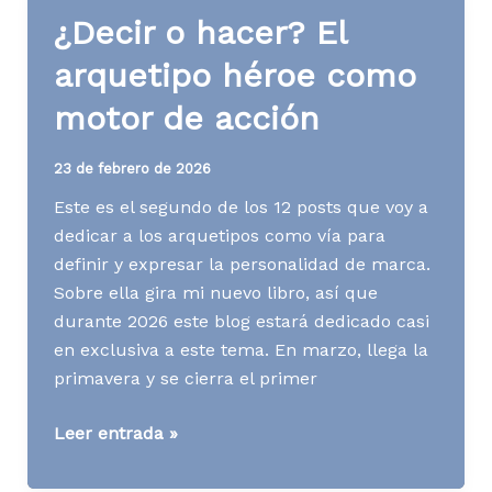
arquetipo
¿Decir o hacer? El
bufón
como
arquetipo héroe como
estrategia
motor de acción
seria
para
23 de febrero de 2026
destacar
Este es el segundo de los 12 posts que voy a
dedicar a los arquetipos como vía para
definir y expresar la personalidad de marca.
Sobre ella gira mi nuevo libro, así que
durante 2026 este blog estará dedicado casi
en exclusiva a este tema. En marzo, llega la
primavera y se cierra el primer
¿Decir
Leer entrada »
o
hacer?