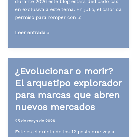
durante 2026 este blog estará dedicado casi
en exclusiva a este tema. En julio, el calor da
permiso para romper con lo
¿Seguir
Leer entrada »
las
reglas
o
romperlas?
¿Evolucionar o morir?
El
arquetipo
El arquetipo explorador
forajido
para marcas que abren
como
estrategia
nuevos mercados
de
posicionamiento
25 de mayo de 2026
Este es el quinto de los 12 posts que voy a