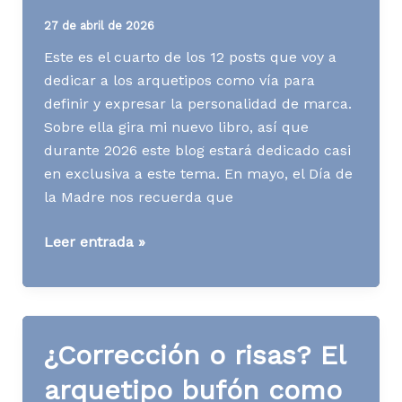
mercados
27 de abril de 2026
Este es el cuarto de los 12 posts que voy a
dedicar a los arquetipos como vía para
definir y expresar la personalidad de marca.
Sobre ella gira mi nuevo libro, así que
durante 2026 este blog estará dedicado casi
en exclusiva a este tema. En mayo, el Día de
la Madre nos recuerda que
¿Vender
Leer entrada »
o
proteger?
El
arquetipo
¿Corrección o risas? El
cuidador
como
arquetipo bufón como