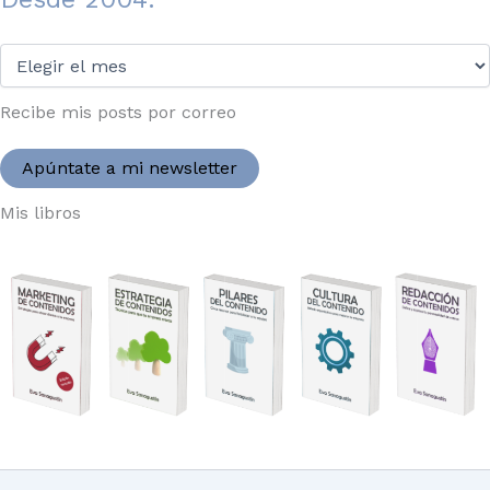
Desde
2004:
Recibe mis posts por correo
Apúntate a mi newsletter
Mis libros