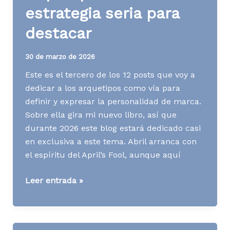
pilar
estrategia seria para
de
retención
destacar
de
clientes
30 de marzo de 2026
Este es el tercero de los 12 posts que voy a
dedicar a los arquetipos como vía para
definir y expresar la personalidad de marca.
Sobre ella gira mi nuevo libro, así que
durante 2026 este blog estará dedicado casi
en exclusiva a este tema. Abril arranca con
el espíritu del April’s Fool, aunque aquí
¿Corrección
Leer entrada »
o
risas?
El