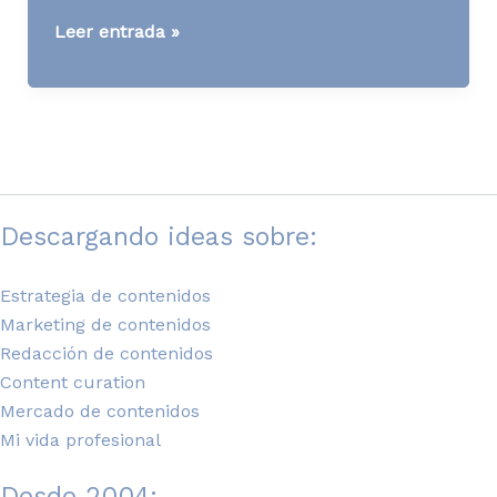
¿Competir
Leer entrada »
por
precio
o
por
deseo?
La
Descargando ideas sobre:
ventaja
estratégica
del
Estrategia de contenidos
arquetipo
Marketing de contenidos
amante
Redacción de contenidos
Content curation
Mercado de contenidos
Mi vida profesional
Desde 2004: