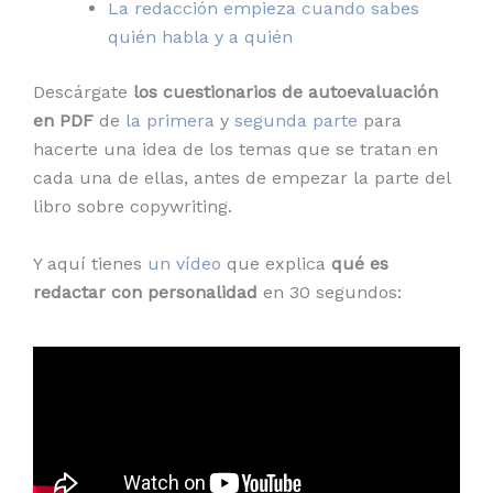
La redacción empieza cuando sabes
quién habla y a quién
Descárgate
los cuestionarios de autoevaluación
en PDF
de
la primera
y
segunda parte
para
hacerte una idea de los temas que se tratan en
cada una de ellas, antes de empezar la parte del
libro sobre copywriting.
Y aquí tienes
un vídeo
que explica
qué es
redactar con personalidad
en 30 segundos: